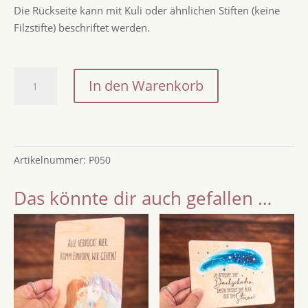
Die Rückseite kann mit Kuli oder ähnlichen Stiften (keine
Filzstifte) beschriftet werden.
Postkarten
In den Warenkorb
Valentinstag
im
Set
und
Artikelnummer:
P050
Einzeln
/
Das könnte dir auch gefallen …
Holzpostkarten
mit
Herz
Motiven
/
Postkarten
mit