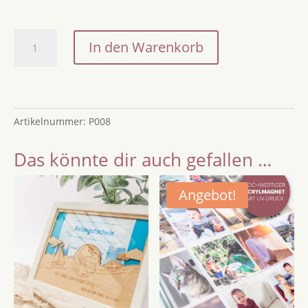
Postkarte
In den Warenkorb
-
Einhorn
-
Alle
Artikelnummer:
P008
verrückt
hier.
Das könnte dir auch gefallen …
Komm
Einhorn,
wir
Angebot!
gehen!
Menge