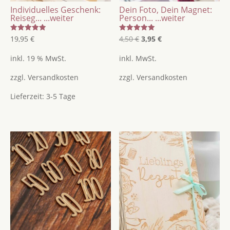
Individuelles Geschenk:
Dein Foto, Dein Magnet:
Reiseg...
...weiter
Person...
...weiter
Bewertet
Bewertet
Ursprünglicher
Aktueller
19,95
€
4,50
€
3,95
€
mit
mit
5.00
5.00
Preis
Preis
von 5
von 5
inkl. 19 % MwSt.
inkl. MwSt.
war:
ist:
zzgl.
Versandkosten
zzgl.
Versandkosten
4,50 €
3,95 €.
Lieferzeit:
3-5 Tage