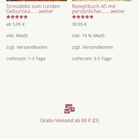
Streudeko zum runden
Rezeptbuch A5 mit
Geburtsta...
...weiter
persönlicher...
...weiter
Bewertet
Bewertet
ab
5,95
€
39,95
€
mit
mit
5.00
5.00
von 5
von 5
inkl. MwSt.
inkl. 19 % MwSt.
zzgl.
Versandkosten
zzgl.
Versandkosten
Lieferzeit:
1-3 Tage
Lieferzeit:
3-5 Tage

Gratis-Versand ab 60 € (D)