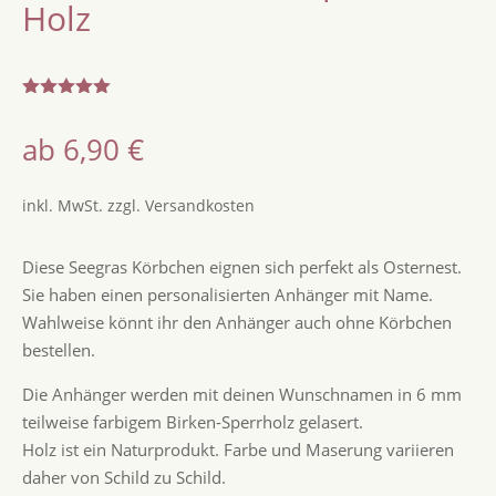
Holz
Bewertet
mit
5.00
ab
6,90
€
von 5,
basierend
auf
Kundenbew
inkl. MwSt.
zzgl.
Versandkosten
ertungen
Diese Seegras Körbchen eignen sich perfekt als Osternest.
Sie haben einen personalisierten Anhänger mit Name.
Wahlweise könnt ihr den Anhänger auch ohne Körbchen
bestellen.
Die Anhänger werden mit deinen Wunschnamen in 6 mm
teilweise farbigem Birken-Sperrholz gelasert.
Holz ist ein Naturprodukt. Farbe und Maserung variieren
daher von Schild zu Schild.