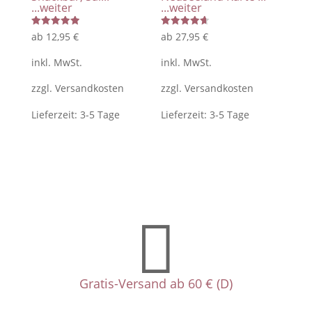
...weiter
...weiter
Bewertet
Bewertet
ab
12,95
€
ab
27,95
€
mit
mit
5.00
4.67
von 5
von 5
inkl. MwSt.
inkl. MwSt.
zzgl.
Versandkosten
zzgl.
Versandkosten
Lieferzeit:
3-5 Tage
Lieferzeit:
3-5 Tage

Gratis-Versand ab 60 € (D)