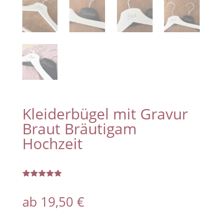
Kleiderbügel mit Gravur
Braut Bräutigam
Hochzeit
Bewertet
mit
5.00
ab
19,50
€
von 5,
basierend
auf
Kundenbew