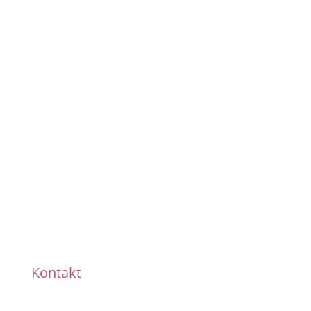
Pünktliche Lieferung
Handmade
Kontakt