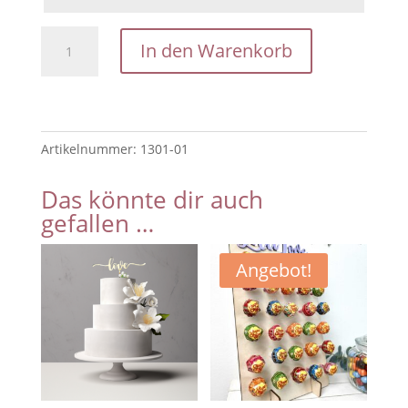
Kleiderbügel
In den Warenkorb
mit
Gravur
Braut
Bräutigam
Artikelnummer:
1301-01
Hochzeit
Menge
Das könnte dir auch
gefallen …
Angebot!