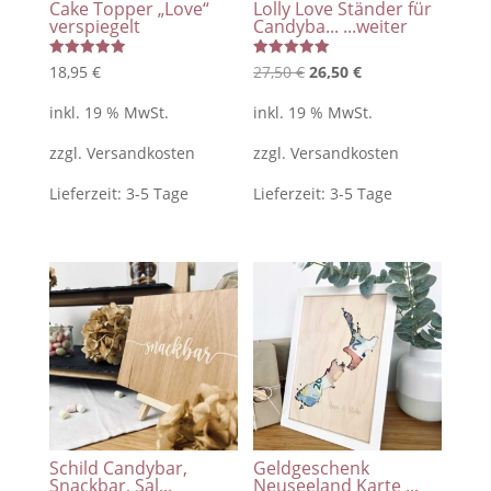
Cake Topper „Love“
Lolly Love Ständer für
verspiegelt
Candyba...
...weiter
Bewertet
Bewertet
Ursprünglicher
Aktueller
18,95
€
27,50
€
26,50
€
mit
mit
5.00
5.00
Preis
Preis
von 5
von 5
inkl. 19 % MwSt.
inkl. 19 % MwSt.
war:
ist:
zzgl.
Versandkosten
zzgl.
Versandkosten
27,50 €
26,50 €.
Lieferzeit:
3-5 Tage
Lieferzeit:
3-5 Tage
Schild Candybar,
Geldgeschenk
Snackbar, Sal...
Neuseeland Karte ...