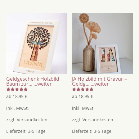
Geldgeschenk Holzbild
JA Holzbild mit Gravur –
Baum zur...
...weiter
Geldg...
...weiter
Bewertet
Bewertet
ab
18,95
€
ab
18,95
€
mit
mit
5.00
5.00
von 5
von 5
inkl. MwSt.
inkl. MwSt.
zzgl.
Versandkosten
zzgl.
Versandkosten
Lieferzeit:
3-5 Tage
Lieferzeit:
3-5 Tage