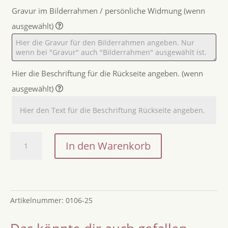
Gravur im Bilderrahmen / persönliche Widmung (wenn
ausgewählt)
Hier die Beschriftung für die Rückseite angeben. (wenn
ausgewählt)
Geldgeschenk
In den Warenkorb
Neuseeland
Karte
zur
Hochzeit
Artikelnummer:
0106-25
oder
zum
Geburtstag