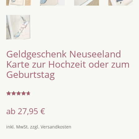
Geldgeschenk Neuseeland
Karte zur Hochzeit oder zum
Geburtstag
Bewertet
mit
4.67
ab
27,95
€
von 5,
basierend
auf
Kundenbe
inkl. MwSt.
zzgl.
Versandkosten
wertungen