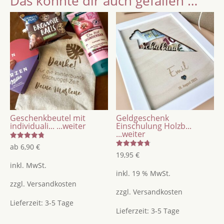
Das könnte dir auch gefallen …
Menge
Geschenkbeutel mit
Geldgeschenk
individuali...
...weiter
Einschulung Holzb...
...weiter
Bewertet
ab
6,90
€
mit
Bewertet
19,95
€
4.86
mit
von 5
inkl. MwSt.
4.75
von 5
inkl. 19 % MwSt.
zzgl.
Versandkosten
zzgl.
Versandkosten
Lieferzeit:
3-5 Tage
Lieferzeit:
3-5 Tage