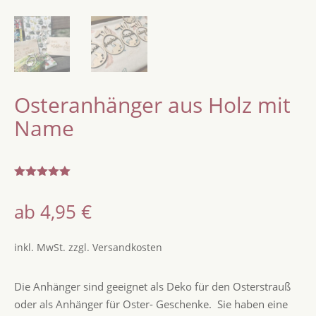
Osteranhänger aus Holz mit
Name
Bewertet
mit
5.00
ab
4,95
€
von 5,
basierend
auf
Kundenbew
inkl. MwSt.
zzgl.
Versandkosten
ertungen
Die Anhänger sind geeignet als Deko für den Osterstrauß
oder als Anhänger für Oster- Geschenke. Sie haben eine