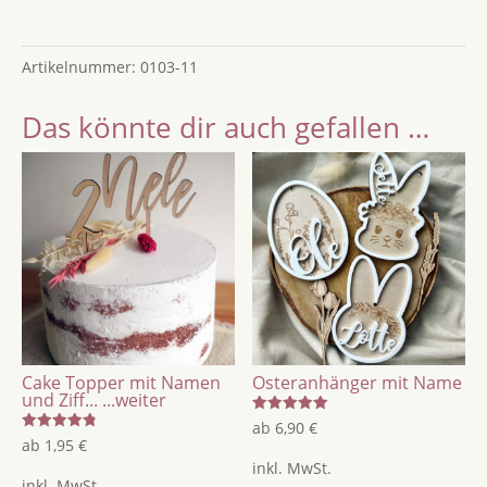
mit
Name
Artikelnummer:
0103-11
Menge
Das könnte dir auch gefallen …
Cake Topper mit Namen
Osteranhänger mit Name
und Ziff...
...weiter
Bewertet
ab
6,90
€
mit
Bewertet
ab
1,95
€
5.00
mit
von 5
inkl. MwSt.
4.83
von 5
inkl. MwSt.