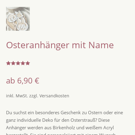
Osteranhänger mit Name
Bewertet
mit
5.00
ab
6,90
€
von 5,
basierend
auf
Kundenbew
inkl. MwSt.
zzgl.
Versandkosten
ertungen
Du suchst ein besonderes Geschenk zu Ostern oder eine
ganz individuelle Deko für den Osterstrauß? Diese
Anhänger werden aus Birkenholz und weißem Acryl