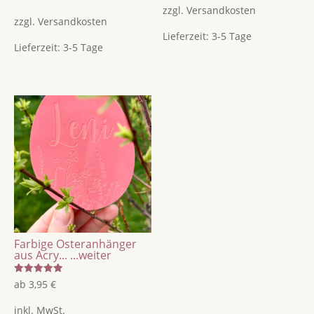
zzgl.
Versandkosten
zzgl.
Versandkosten
Lieferzeit:
3-5 Tage
Lieferzeit:
3-5 Tage
Farbige Osteranhänger
aus Acry...
...weiter
Bewertet
ab
3,95
€
mit
5.00
von 5
inkl. MwSt.