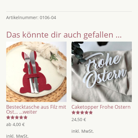
Menge
Artikelnummer:
0106-04
Das könnte dir auch gefallen …
Bestecktasche aus Filz mit
Caketopper Frohe Ostern
Ost...
...weiter
Bewertet
24,50
€
mit
Bewertet
ab
4,00
€
4.86
mit
von 5
inkl. MwSt.
5.00
von 5
inkl. MwSt.