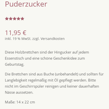
Puderzucker
Bewertet
mit
5.00
11,95
€
von 5,
basierend
inkl. 19 % MwSt.
zzgl.
Versandkosten
auf
Kundenbew
ertungen
Diese Holzbrettchen sind der Hingucker auf jedem
Essenstisch und eine schöne Geschenkidee zum
Geburtstag.
Die Brettchen sind aus Buche (unbehandelt) und sollten für
Langlebigkeit regelmäßig mit Öl gepflegt werden. Bitte
nicht im Geschirrspüler reinigen und keiner dauerhaften
Nässe aussetzen.
Maße: 14 x 22 cm