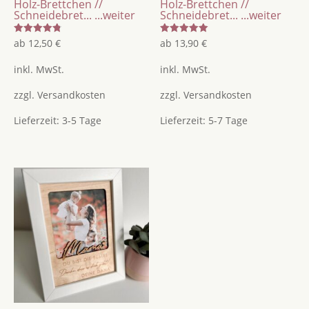
Holz-Brettchen //
Holz-Brettchen //
ist
Schneidebret...
...weiter
Schneidebret...
...weiter
wie
Bewertet
Bewertet
ab
12,50
€
ab
13,90
€
Mama
mit
mit
4.83
5.00
nur
von 5
von 5
inkl. MwSt.
inkl. MwSt.
mit
zzgl.
Versandkosten
zzgl.
Versandkosten
Puderzucker
Menge
Lieferzeit:
3-5 Tage
Lieferzeit:
5-7 Tage