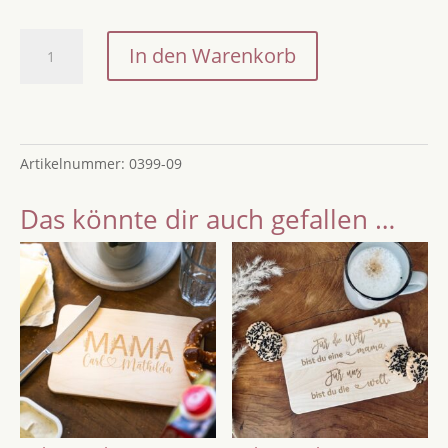
Holz-
In den Warenkorb
Brettchen
Oma
/
Brotzeitbrett
Artikelnummer:
0399-09
/
Schneidebrettchen
Das könnte dir auch gefallen …
/
Geschenk
für
Oma
/
Geschenk
zum
Geburtstag
/
Oma