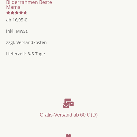
Bilderrahmen Beste
Mama
Bewertet
ab
16,95
€
mit
4.75
von 5
inkl. MwSt.
zzgl.
Versandkosten
Lieferzeit:
3-5 Tage

Gratis-Versand ab 60 € (D)