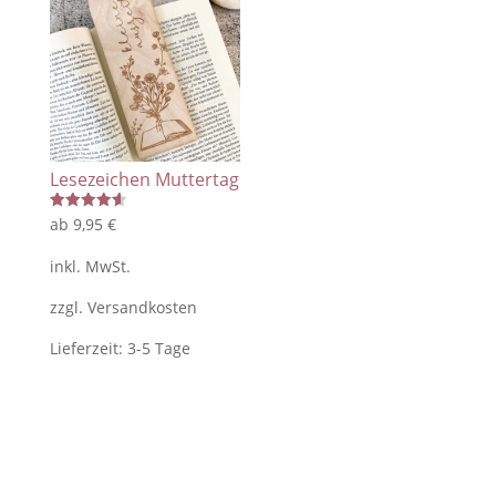
Lesezeichen Muttertag
Bewertet
ab
9,95
€
mit
4.60
von 5
inkl. MwSt.
zzgl.
Versandkosten
Lieferzeit:
3-5 Tage