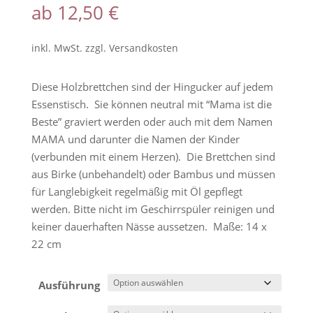
ab
12,50
€
von 5,
basierend
auf
Kundenbew
inkl. MwSt.
zzgl.
Versandkosten
ertungen
Diese Holzbrettchen sind der Hingucker auf jedem
Essenstisch. Sie können neutral mit “Mama ist die
Beste” graviert werden oder auch mit dem Namen
MAMA und darunter die Namen der Kinder
(verbunden mit einem Herzen). Die Brettchen sind
aus Birke (unbehandelt) oder Bambus und müssen
für Langlebigkeit regelmäßig mit Öl gepflegt
werden. Bitte nicht im Geschirrspüler reinigen und
keiner dauerhaften Nässe aussetzen. Maße: 14 x
22 cm
Ausführung