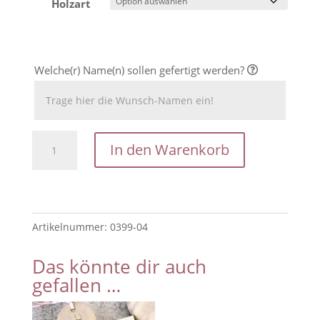
Holzart
Welche(r) Name(n) sollen gefertigt werden?
Holz-
In den Warenkorb
Brettchen
//
Schneidebrettchen
zum
Artikelnummer:
0399-04
Muttertag
Menge
Das könnte dir auch
gefallen …