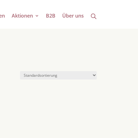
en
Aktionen
B2B
Über uns