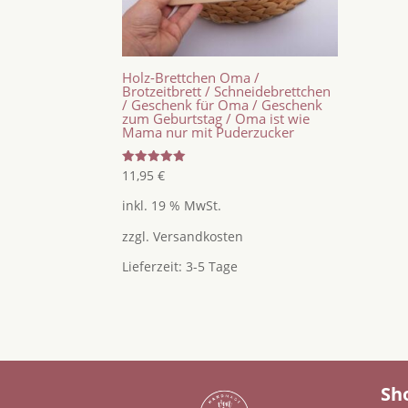
Holz-Brettchen Oma /
Brotzeitbrett / Schneidebrettchen
/ Geschenk für Oma / Geschenk
zum Geburtstag / Oma ist wie
Mama nur mit Puderzucker
Bewertet
11,95
€
mit
5.00
inkl. 19 % MwSt.
von 5
zzgl.
Versandkosten
Lieferzeit:
3-5 Tage
Sh