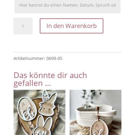
Geschenkbeutel
In den Warenkorb
mit
Name
Ostern
/persönliche
Artikelnummer:
0699-05
Geschenkidee
Menge
Das könnte dir auch
gefallen …