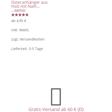
Osteranhänger aus
Holz mit Nam...
...weiter
Bewertet
ab
4,95
€
mit
5.00
von 5
inkl. MwSt.
zzgl.
Versandkosten
Lieferzeit:
3-5 Tage

Gratis-Versand ab 60 € (D)