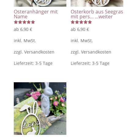
Osteranhänger mit
Osterkorb aus Seegras
Name
mit pers...
...weiter
Bewertet
Bewertet
ab
6,90
€
ab
6,90
€
mit
mit
5.00
5.00
von 5
von 5
inkl. MwSt.
inkl. MwSt.
zzgl.
Versandkosten
zzgl.
Versandkosten
Lieferzeit:
3-5 Tage
Lieferzeit:
3-5 Tage