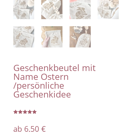
Geschenkbeutel mit
Name Ostern
/persönliche
Geschenkidee
Bewertet
mit
4.86
ab
6,50
€
von 5,
basierend