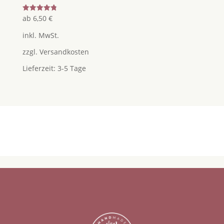
Bewertet
ab
6,50
€
mit
4.86
inkl. MwSt.
von 5
zzgl.
Versandkosten
Lieferzeit:
3-5 Tage