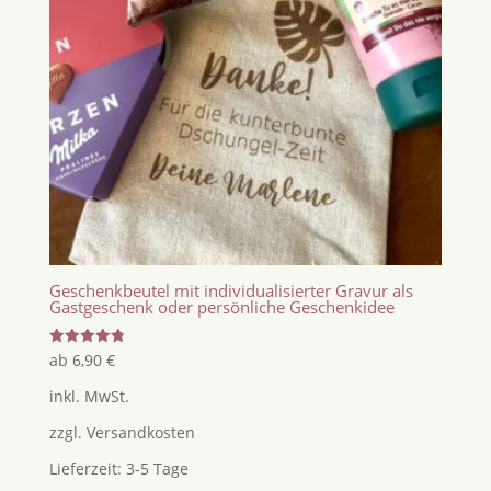
Geschenkbeutel mit individualisierter Gravur als
Gastgeschenk oder persönliche Geschenkidee
Bewertet
ab
6,90
€
mit
4.86
inkl. MwSt.
von 5
zzgl.
Versandkosten
Lieferzeit:
3-5 Tage