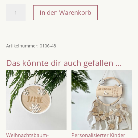
Countdown-
In den Warenkorb
Tafel
bis
Weihnachten,
beschreibbar,
Artikelnummer:
0106-48
personalisiert
Menge
Das könnte dir auch gefallen …
Weihnachtsbaum-
Personalisierter Kinder