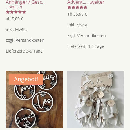
Anhänger / Gesc...
Advent...
...weiter
...weiter
Bewertet
ab
35,95
€
mit
Bewertet
ab
5,00
€
4.82
mit
von 5
inkl. MwSt.
5.00
von 5
inkl. MwSt.
zzgl.
Versandkosten
zzgl.
Versandkosten
Lieferzeit:
3-5 Tage
Lieferzeit:
3-5 Tage
Angebot!