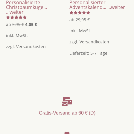
Personalisierte
Personalisierter
Christbaumkuge...
Adventskalend...
...weiter
...weiter
Bewertet
ab
29,95
€
mit
Bewertet
Ursprünglicher
Aktueller
ab
5,95
€
4,05
€
5.00
mit
von 5
inkl. MwSt.
5.00
Preis
Preis
von 5
inkl. MwSt.
war:
ist:
zzgl.
Versandkosten
zzgl.
Versandkosten
5,95 €
4,05 €.
Lieferzeit:
5-7 Tage

Gratis-Versand ab 60 € (D)