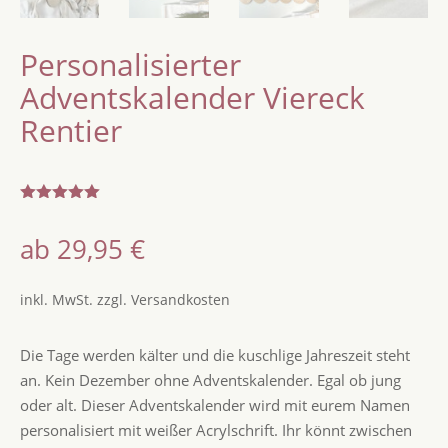
Personalisierter
Adventskalender Viereck
Rentier
Bewertet
mit
5.00
ab
29,95
€
von 5,
basierend
auf
Kundenbew
inkl. MwSt.
zzgl.
Versandkosten
ertungen
Die Tage werden kälter und die kuschlige Jahreszeit steht
an. Kein Dezember ohne Adventskalender. Egal ob jung
oder alt. Dieser Adventskalender wird mit eurem Namen
personalisiert mit weißer Acrylschrift. Ihr könnt zwischen