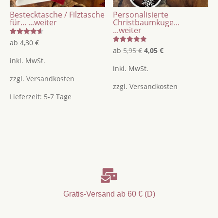
Bestecktasche / Filztasche
Personalisierte
für...
...weiter
Christbaumkuge...
...weiter
Bewertet
ab
4,30
€
mit
Bewertet
Ursprünglicher
Aktueller
ab
5,95
€
4,05
€
4.62
mit
von 5
inkl. MwSt.
5.00
Preis
Preis
von 5
inkl. MwSt.
war:
ist:
zzgl.
Versandkosten
zzgl.
Versandkosten
5,95 €
4,05 €.
Lieferzeit:
5-7 Tage

Gratis-Versand ab 60 € (D)