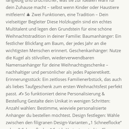
langlebig und bruchsicher, was sie zur idealen Wahl für
dein Zuhause macht – selbst wenn Kinder oder Haustiere
mitfeiern! 🎄 Zwei Funktionen, eine Tradition – Dein
vielseitiger Begleiter Diese Holzkugeln sind ein echtes
Multitalent und legen den Grundstein für eine schöne
Weihnachtstradition in deiner Familie: Baumanhänger: Ein
festlicher Blickfang am Baum, der jedes Jahr an die
wichtigsten Menschen erinnert. Geschenkanhänger: Nutze
die Kugel als stilvollen, wiederverwendbaren
Namensanhänger für deine Weihnachtsgeschenke –
nachhaltiger und persönlicher als jedes Papieretikett.
Erinnerungsstück: Ein zeitloses Familienerbstück, das auch
als liebes Taufgeschenk zum ersten Weihnachtsfest perfekt
passt. ✍️ So funktioniert deine Personalisierung &
Bestellung Gestalte dein Unikat in wenigen Schritten:
Anzahl wählen: Bestimme, wieviele personalisierte
Anhänger du bestellen möchtest. Design festlegen: Wähle
zwischen den filigranen Design-Varianten „1 Schneeflocke“