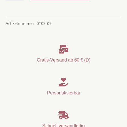
Holz
mit
Name
Artikelnummer:
0103-09
|
Namensanhänger
&
Weihnachtsbaumschmuck

im
Skandi
Gratis-Versand ab 60 € (D)
Stil
|
Handgemacht

in
Personalisierbar
Deutschland
Menge

Schnell versandfertig