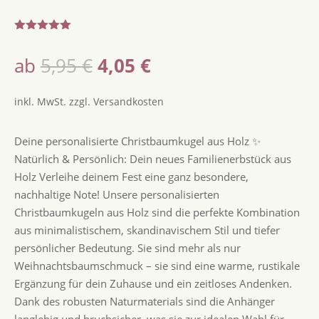
Bewertet
mit
5.00
Ursprünglicher
Aktueller
ab
5,95
€
4,05
€
von 5,
basierend
Preis
Preis
auf
war:
ist:
Kundenbew
inkl. MwSt.
zzgl.
Versandkosten
ertungen
5,95 €
4,05 €.
Deine personalisierte Christbaumkugel aus Holz ✨
Natürlich & Persönlich: Dein neues Familienerbstück aus
Holz Verleihe deinem Fest eine ganz besondere,
nachhaltige Note! Unsere personalisierten
Christbaumkugeln aus Holz sind die perfekte Kombination
aus minimalistischem, skandinavischem Stil und tiefer
persönlicher Bedeutung. Sie sind mehr als nur
Weihnachtsbaumschmuck – sie sind eine warme, rustikale
Ergänzung für dein Zuhause und ein zeitloses Andenken.
Dank des robusten Naturmaterials sind die Anhänger