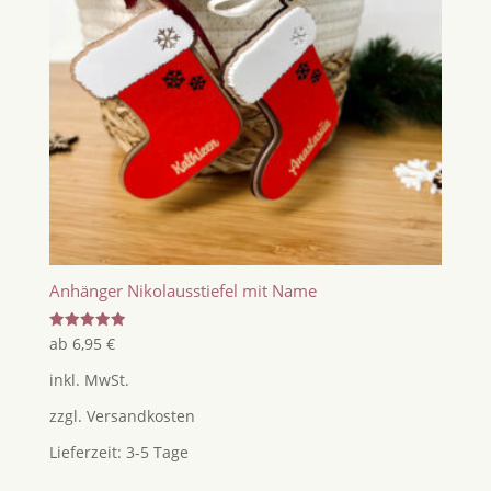
Anhänger Nikolausstiefel mit Name
Bewertet
ab
6,95
€
mit
5.00
inkl. MwSt.
von 5
zzgl.
Versandkosten
Lieferzeit:
3-5 Tage