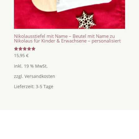
Nikolausstiefel mit Name – Beutel mit Name zu
Nikolaus für Kinder & Erwachsene – personalisiert
Bewertet
15,95
€
mit
5.00
inkl. 19 % MwSt.
von 5
zzgl.
Versandkosten
Lieferzeit:
3-5 Tage