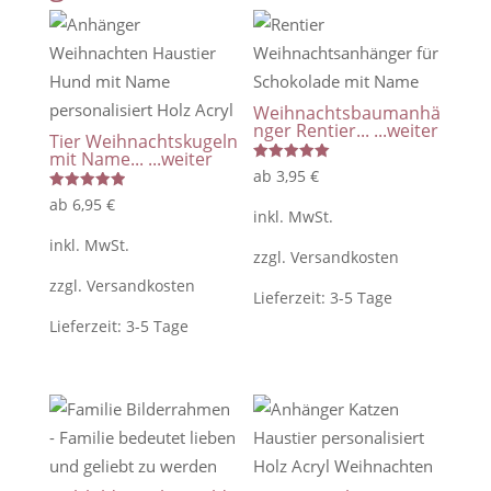
Name
zum
selbst
befüllen
Weihnachtsbaumanhä
/
nger Rentier...
...weiter
Tier Weihnachtskugeln
im
mit Name...
...weiter
Set
Bewertet
ab
3,95
€
mit
oder
5.00
Bewertet
ab
6,95
€
von 5
mit
inkl. MwSt.
einzeln
5.00
von 5
inkl. MwSt.
/
zzgl.
Versandkosten
50
zzgl.
Versandkosten
Lieferzeit:
3-5 Tage
cm
Lieferzeit:
3-5 Tage
breit
Menge