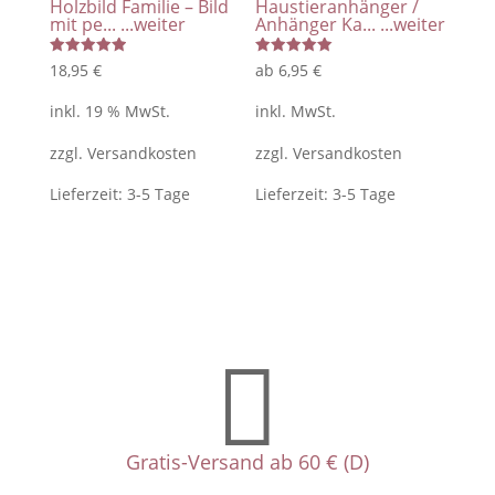
Holzbild Familie – Bild
Haustieranhänger /
mit pe...
...weiter
Anhänger Ka...
...weiter
Bewertet
Bewertet
18,95
€
ab
6,95
€
mit
mit
5.00
5.00
von 5
von 5
inkl. 19 % MwSt.
inkl. MwSt.
zzgl.
Versandkosten
zzgl.
Versandkosten
Lieferzeit:
3-5 Tage
Lieferzeit:
3-5 Tage

Gratis-Versand ab 60 € (D)