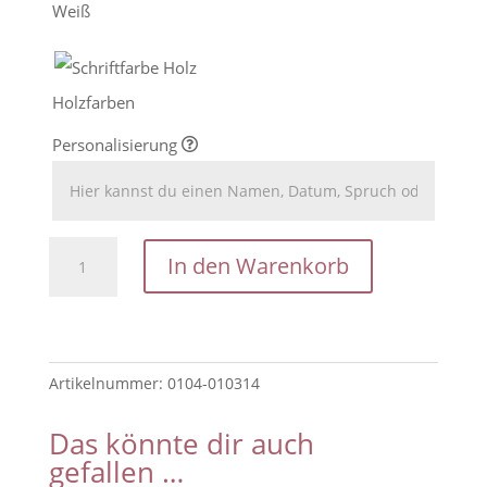
Weiß
Holzfarben
Personalisierung
Adventskalender
In den Warenkorb
für
Kinder
mit
Motiv
Artikelnummer:
0104-010314
4
Lebkuchenhäuser/
Das könnte dir auch
Personalisiert
gefallen …
mit