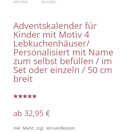
Adventskalender für
Kinder mit Motiv 4
Lebkuchenhäuser/
Personalisiert mit Name
zum selbst befüllen / im
Set oder einzeln / 50 cm
breit
Bewertet
mit
5.00
ab
32,95
€
von 5,
basierend
auf
Kundenbew
inkl. MwSt.
zzgl.
Versandkosten
ertungen