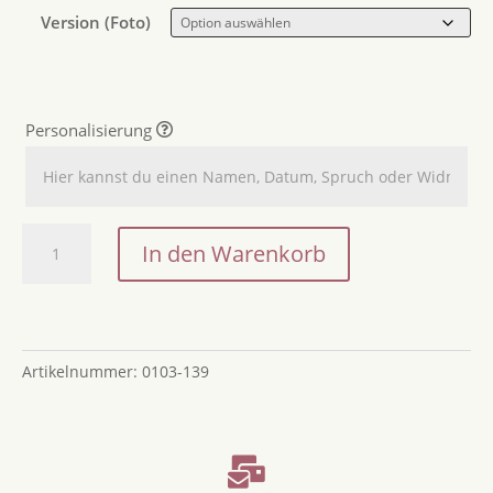
Version (Foto)
Personalisierung
Haustieranhänger
In den Warenkorb
/
Anhänger
Katze
für
Artikelnummer:
0103-139
Weihnachtsbaum
/
Anhänger
mit

Pfote