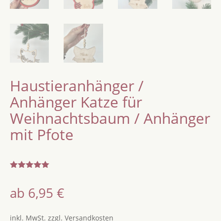
Haustieranhänger /
Anhänger Katze für
Weihnachtsbaum / Anhänger
mit Pfote
Bewertet
mit
5.00
ab
6,95
€
von 5,
basierend
auf
Kundenbew
inkl. MwSt.
zzgl.
Versandkosten
ertungen