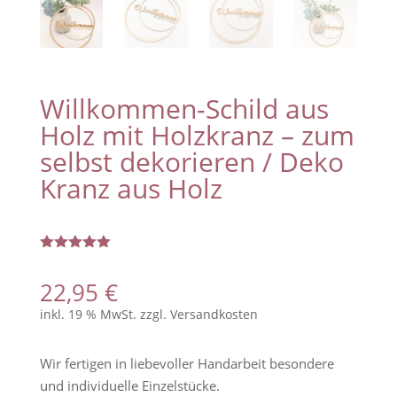
Willkommen-Schild aus
Holz mit Holzkranz – zum
selbst dekorieren / Deko
Kranz aus Holz
Bewertet
mit
5.00
22,95
€
von 5,
basierend
inkl. 19 % MwSt.
zzgl.
Versandkosten
auf
Kundenbew
ertungen
Wir fertigen in liebevoller Handarbeit besondere
und individuelle Einzelstücke.