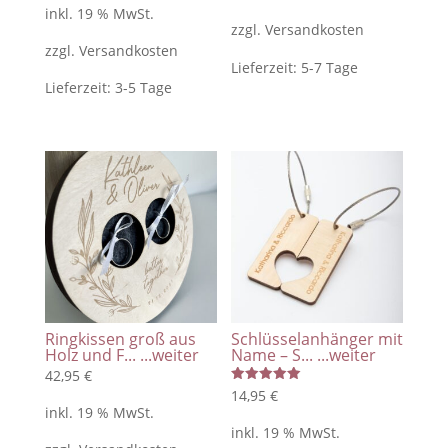
von 5
inkl. 19 % MwSt.
zzgl.
Versandkosten
zzgl.
Versandkosten
Lieferzeit:
5-7 Tage
Lieferzeit:
3-5 Tage
Ringkissen groß aus
Schlüsselanhänger mit
Holz und F...
...weiter
Name – S...
...weiter
42,95
€
Bewertet
14,95
€
mit
inkl. 19 % MwSt.
5.00
von 5
inkl. 19 % MwSt.