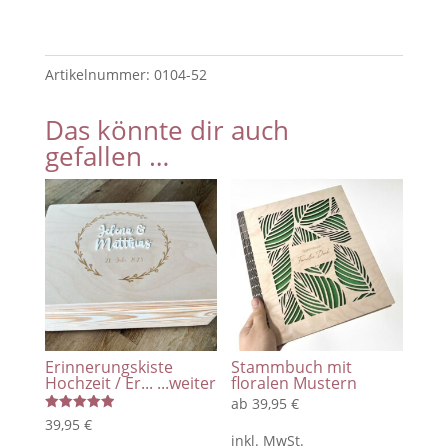
aus
Holz
mit
Artikelnummer:
0104-52
Holzkranz
-
Das könnte dir auch
zum
gefallen …
selbst
dekorieren
/
Deko
Kranz
aus
Holz
Menge
Erinnerungskiste
Stammbuch mit
Hochzeit / Er...
...weiter
floralen Mustern
ab
39,95
€
Bewertet
39,95
€
mit
inkl. MwSt.
5.00