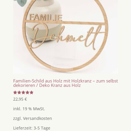
Familien-Schild aus Holz mit Holzkranz – zum selbst
dekorieren / Deko Kranz aus Holz
Bewertet
22,95
€
mit
5.00
inkl. 19 % MwSt.
von 5
zzgl.
Versandkosten
Lieferzeit:
3-5 Tage