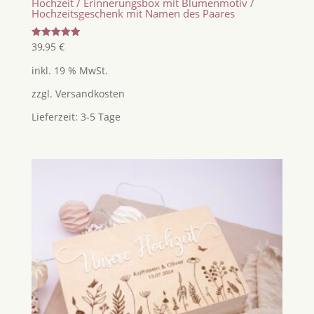
Hochzeit / Erinnerungsbox mit Blumenmotiv /
Hochzeitsgeschenk mit Namen des Paares
Bewertet
39,95
€
mit
5.00
inkl. 19 % MwSt.
von 5
zzgl.
Versandkosten
Lieferzeit:
3-5 Tage