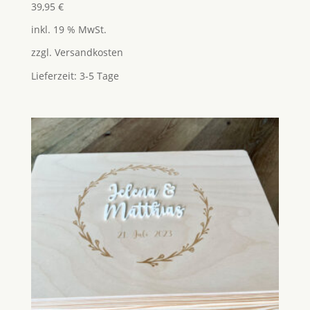
Bewertet
39,95
€
mit
5.00
inkl. 19 % MwSt.
von 5
zzgl.
Versandkosten
Lieferzeit:
3-5 Tage