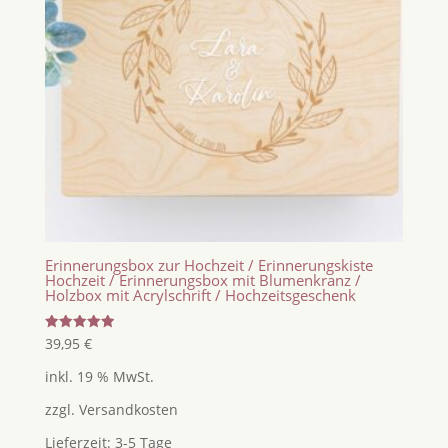
Erinnerungsbox zur Hochzeit / Erinnerungskiste
Hochzeit / Erinnerungsbox mit Blumenkranz /
Holzbox mit Acrylschrift / Hochzeitsgeschenk
Bewertet
39,95
€
mit
5.00
inkl. 19 % MwSt.
von 5
zzgl.
Versandkosten
Lieferzeit:
3-5 Tage