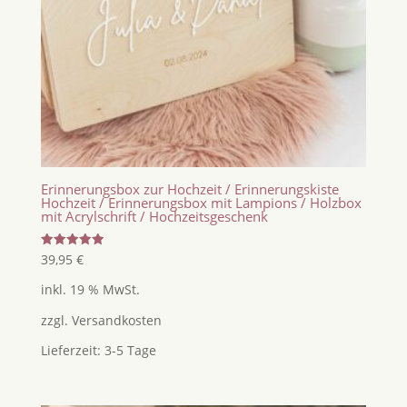
Erinnerungsbox zur Hochzeit / Erinnerungskiste
Hochzeit / Erinnerungsbox mit Lampions / Holzbox
mit Acrylschrift / Hochzeitsgeschenk
Bewertet
39,95
€
mit
5.00
inkl. 19 % MwSt.
von 5
zzgl.
Versandkosten
Lieferzeit:
3-5 Tage