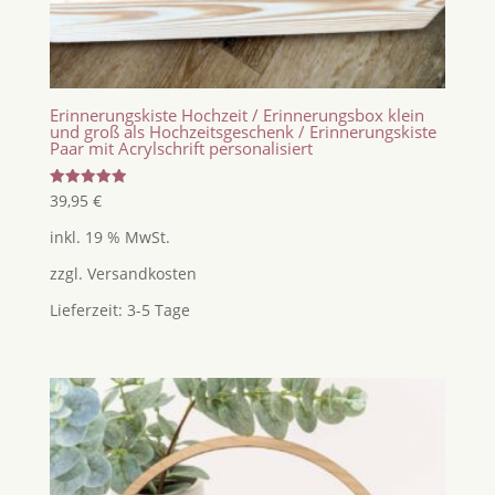
Erinnerungskiste Hochzeit / Erinnerungsbox klein
und groß als Hochzeitsgeschenk / Erinnerungskiste
Paar mit Acrylschrift personalisiert
Bewertet
39,95
€
mit
5.00
inkl. 19 % MwSt.
von 5
zzgl.
Versandkosten
Lieferzeit:
3-5 Tage