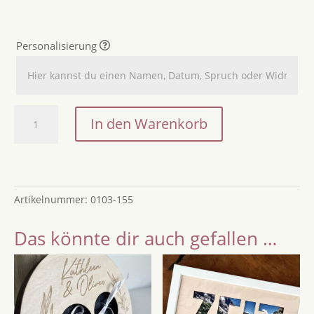
Personalisierung
Schlüsselanhänger
In den Warenkorb
mit
Name
-
Schlüsselanhänger
Artikelnummer:
0103-155
für
Paare
Das könnte dir auch gefallen …
/
Schlüsselanhänger
für
Familien
/