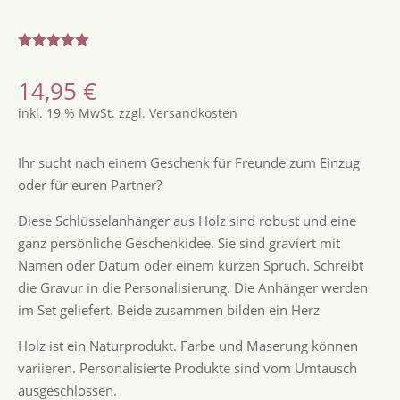
Bewertet
mit
5.00
14,95
€
von 5,
basierend
inkl. 19 % MwSt.
zzgl.
Versandkosten
auf
Kundenbew
ertung
Ihr sucht nach einem Geschenk für Freunde zum Einzug
oder für euren Partner?
Diese Schlüsselanhänger aus Holz sind robust und eine
ganz persönliche Geschenkidee. Sie sind graviert mit
Namen oder Datum oder einem kurzen Spruch. Schreibt
die Gravur in die Personalisierung. Die Anhänger werden
im Set geliefert. Beide zusammen bilden ein Herz
Holz ist ein Naturprodukt. Farbe und Maserung können
variieren. Personalisierte Produkte sind vom Umtausch
ausgeschlossen.