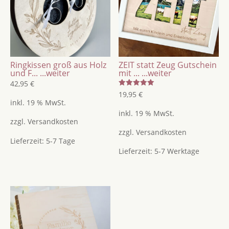
Einzugsgeschenk
/
Geschenk
zur
Hochzeit
Ringkissen groß aus Holz
ZEIT statt Zeug Gutschein
Menge
und F...
...weiter
mit ...
...weiter
42,95
€
Bewertet
19,95
€
mit
inkl. 19 % MwSt.
5.00
von 5
inkl. 19 % MwSt.
zzgl.
Versandkosten
zzgl.
Versandkosten
Lieferzeit:
5-7 Tage
Lieferzeit:
5-7 Werktage