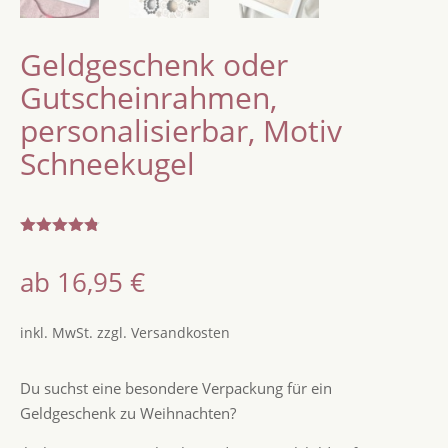
Geldgeschenk oder
Gutscheinrahmen,
personalisierbar, Motiv
Schneekugel
Bewertet
mit
4.80
ab
16,95
€
von 5,
basierend
auf
Kundenbew
inkl. MwSt.
zzgl.
Versandkosten
ertungen
Du suchst eine besondere Verpackung für ein
Geldgeschenk zu Weihnachten?