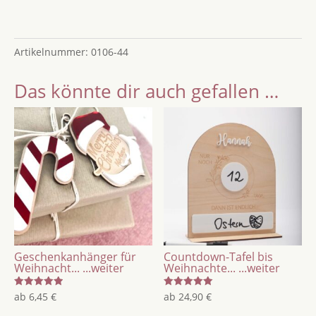
personalisierbar,
Motiv
Artikelnummer:
0106-44
Schneekugel
Menge
Das könnte dir auch gefallen …
Geschenkanhänger für
Countdown-Tafel bis
Weihnacht...
...weiter
Weihnachte...
...weiter
Bewertet
Bewertet
ab
6,45
€
ab
24,90
€
mit
mit
5.00
5.00