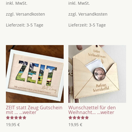
von 5
von 5
inkl. MwSt.
inkl. MwSt.
zzgl.
Versandkosten
zzgl.
Versandkosten
Lieferzeit:
3-5 Tage
Lieferzeit:
3-5 Tage
ZEIT statt Zeug Gutschein
Wunschzettel für den
mit ...
...weiter
Weihnacht...
...weiter
Bewertet
Bewertet
19,95
€
19,95
€
mit
mit
5.00
5.00