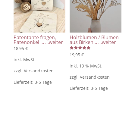
Patentante fragen,
Holzblumen / Blumen
Patenonkel ...
...weiter
aus Birken...
...weiter
18,95
€
Bewertet
19,95
€
mit
inkl. MwSt.
5.00
von 5
inkl. 19 % MwSt.
zzgl.
Versandkosten
zzgl.
Versandkosten
Lieferzeit:
3-5 Tage
Lieferzeit:
3-5 Tage