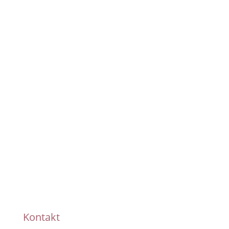
Pünktliche Lieferung
Handmade
Kontakt