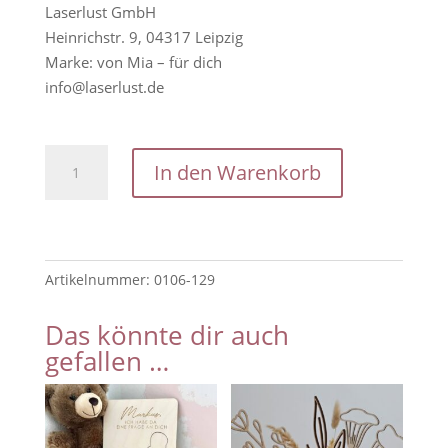
Laserlust GmbH
Heinrichstr. 9, 04317 Leipzig
Marke: von Mia – für dich
info@laserlust.de
Bilderrahmen:
In den Warenkorb
Patentante
-
Glück
ist,
Artikelnummer:
0106-129
eine
Patentante
Das könnte dir auch
wie
gefallen …
dich
zu
haben
Menge