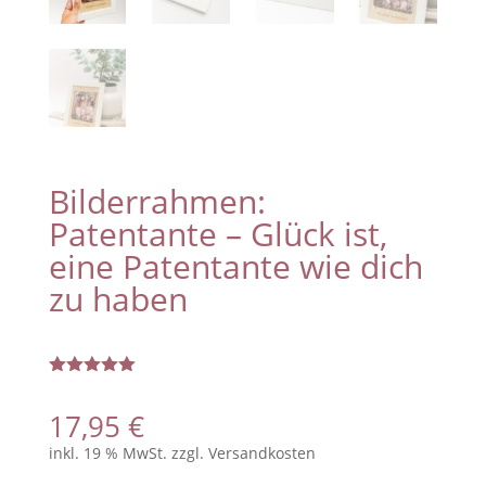
Bilderrahmen:
Patentante – Glück ist,
eine Patentante wie dich
zu haben
Bewertet
mit
5.00
17,95
€
von 5,
basierend
inkl. 19 % MwSt.
zzgl.
Versandkosten
auf
Kundenbew
ertung