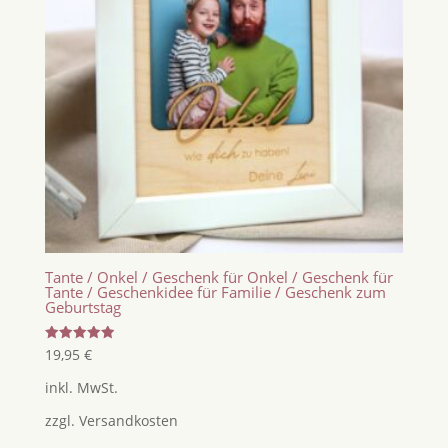
Tante / Onkel / Geschenk für Onkel / Geschenk für
Tante / Geschenkidee für Familie / Geschenk zum
Geburtstag
Bewertet
19,95
€
mit
5.00
inkl. MwSt.
von 5
zzgl.
Versandkosten