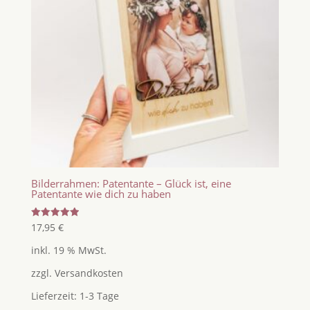
Bilderrahmen: Patentante – Glück ist, eine
Patentante wie dich zu haben
Bewertet
17,95
€
mit
5.00
inkl. 19 % MwSt.
von 5
zzgl.
Versandkosten
Lieferzeit:
1-3 Tage