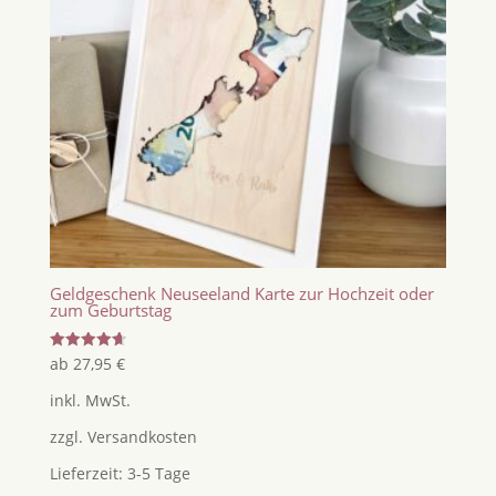
Geldgeschenk Neuseeland Karte zur Hochzeit oder
zum Geburtstag
Bewertet
ab
27,95
€
mit
4.67
inkl. MwSt.
von 5
zzgl.
Versandkosten
Lieferzeit:
3-5 Tage