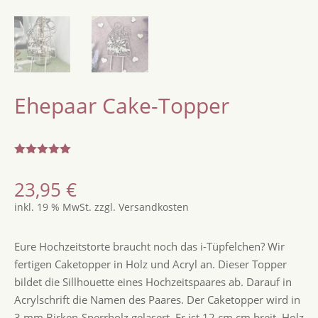
Ehepaar Cake-Topper
Bewertet
mit
5.00
23,95
€
von 5,
basierend
inkl. 19 % MwSt.
zzgl.
Versandkosten
auf
Kundenbew
ertung
Eure Hochzeitstorte braucht noch das i-Tüpfelchen? Wir
fertigen Caketopper in Holz und Acryl an. Dieser Topper
bildet die Sillhouette eines Hochzeitspaares ab. Darauf in
Acrylschrift die Namen des Paares. Der Caketopper wird in
3 mm Birken-Sperrholz gelasert. Er ist 12 cm cm breit. Holz