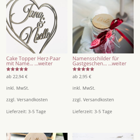
Cake Topper Herz-Paar
Namensschilder für
mit Name...
...weiter
Gastgeschen...
...weiter
Bewertet
Bewertet
ab
22,94
€
ab
2,95
€
mit
mit
5.00
5.00
von 5
von 5
inkl. MwSt.
inkl. MwSt.
zzgl.
Versandkosten
zzgl.
Versandkosten
Lieferzeit:
3-5 Tage
Lieferzeit:
3-5 Tage