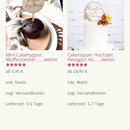
Mini Caketopper,
Caketopper Hochzeit
Muffinstecker...
...weiter
Hexagon mi...
...weiter
Bewertet
Bewertet
ab
5,95
€
ab
24,95
€
mit
mit
5.00
5.00
von 5
von 5
inkl. MwSt.
inkl. MwSt.
zzgl.
Versandkosten
zzgl.
Versandkosten
Lieferzeit:
3-5 Tage
Lieferzeit:
5-7 Tage