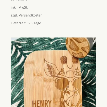
mit
5.00
inkl. MwSt.
von 5
zzgl.
Versandkosten
Lieferzeit:
3-5 Tage