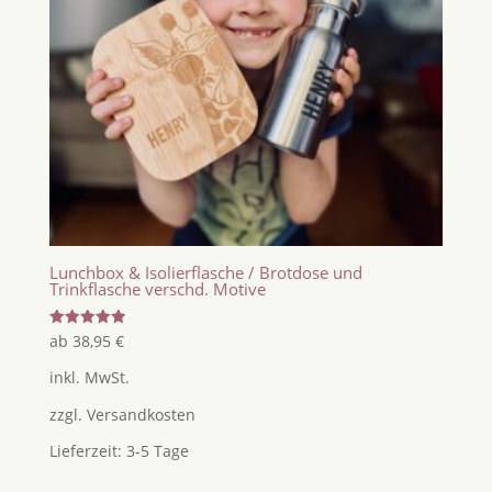
Lunchbox & Isolierflasche / Brotdose und
Trinkflasche verschd. Motive
Bewertet
ab
38,95
€
mit
5.00
inkl. MwSt.
von 5
zzgl.
Versandkosten
Lieferzeit:
3-5 Tage