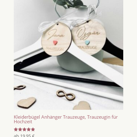
Kleiderbügel Anhänger Trauzeuge, Trauzeugin für
Hochzeit
Bewertet
ab
19,95
€