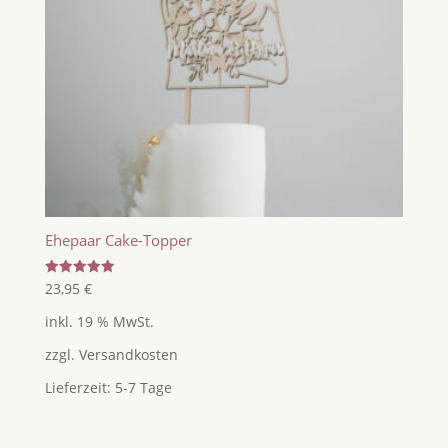
Ehepaar Cake-Topper
Bewertet
23,95
€
mit
5.00
inkl. 19 % MwSt.
von 5
zzgl.
Versandkosten
Lieferzeit:
5-7 Tage