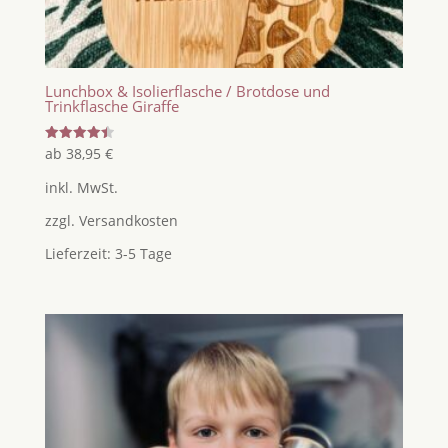
Lunchbox & Isolierflasche / Brotdose und
Trinkflasche Giraffe
Bewertet
ab
38,95
€
mit
4.50
inkl. MwSt.
von 5
zzgl.
Versandkosten
Lieferzeit:
3-5 Tage