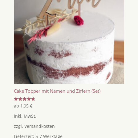
Cake Topper mit Namen und Ziffern (Set)
Bewertet
ab
1,95
€
mit
4.83
inkl. MwSt.
von 5
zzgl.
Versandkosten
Lieferzeit:
5-7 Werktage