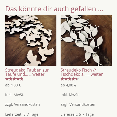
Das könnte dir auch gefallen …
Streudeko Tauben zur
Streudeko Fisch //
Taufe und...
...weiter
Tischdeko z...
...weiter
Bewertet
Bewertet
ab
4,00
€
ab
4,00
€
mit
mit
5.00
4.50
von 5
von 5
inkl. MwSt.
inkl. MwSt.
zzgl.
Versandkosten
zzgl.
Versandkosten
Lieferzeit:
5-7 Tage
Lieferzeit:
5-7 Tage