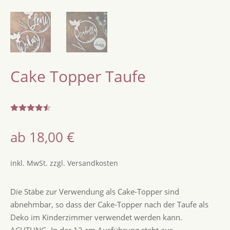
Cake Topper Taufe
Bewertet
mit
4.44
ab
18,00
€
von 5,
basierend
auf
Kundenbe
inkl. MwSt.
zzgl.
Versandkosten
wertungen
Die Stäbe zur Verwendung als Cake-Topper sind
abnehmbar, so dass der Cake-Topper nach der Taufe als
Deko im Kinderzimmer verwendet werden kann.