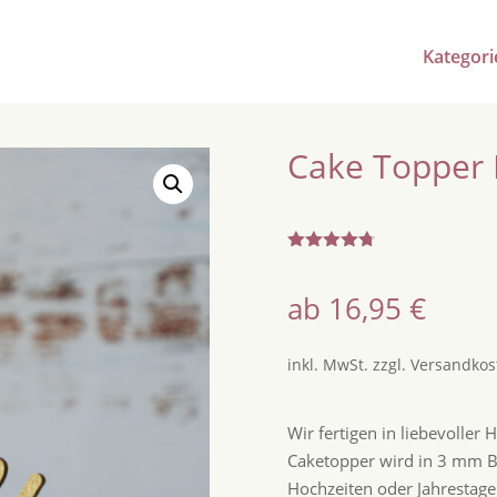
Kategori
Cake Topper 
Bewertet
mit
4.67
von 5,
ab
16,95
€
basierend
auf
Kundenbe
wertungen
inkl. MwSt.
zzgl.
Versandkos
Wir fertigen in liebevoller
Caketopper wird in 3 mm Bi
Hochzeiten oder Jahrestage.