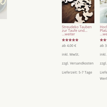
Streudeko Tauben
Hoch
zur Taufe und...
Platz
...weiter
...w
Bewertet
Bewer
ab
4,00
€
ab
3
mit
mit
5.00
4.75
von 5
von 
inkl. MwSt.
inkl
zzgl.
Versandkosten
zzgl
Lieferzeit:
5-7 Tage
Lief
Wer