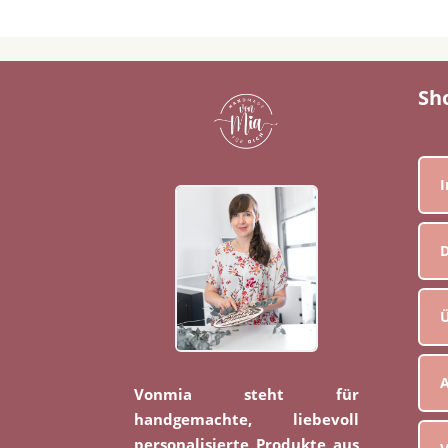
Sh
D
Ü
Vonmia steht für
handgemachte, liebevoll
personalisierte Produkte aus