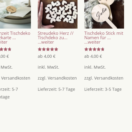
zeit Tischdeko
Streudeko Herz //
Tischdeko Stick mit
karte ...
Tischdeko zu...
Namen für ...
eiter
...weiter
...weiter
tet
Bewertet
Bewertet
,00
€
ab
4,00
€
ab
4,00
€
mit
mit
5.00
4.75
5
von 5
von 5
. MwSt.
inkl. MwSt.
inkl. MwSt.
.
Versandkosten
zzgl.
Versandkosten
zzgl.
Versandkosten
erzeit:
5-7
Lieferzeit:
5-7 Tage
Lieferzeit:
3-5 Tage
ktage