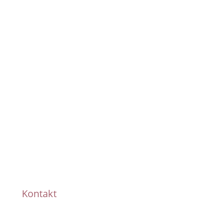
Pünktliche Lieferung
Handmade
Kontakt