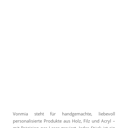
Vonmia steht für handgemachte, liebevoll
personalisierte Produkte aus Holz, Filz und Acryl –
mit Präzision per Laser graviert. Jedes Stück ist ein