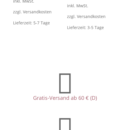
inkl. MwSt.
5.00
von 5
inkl. MwSt.
zzgl.
Versandkosten
zzgl.
Versandkosten
Lieferzeit:
5-7 Tage
Lieferzeit:
3-5 Tage

Gratis-Versand ab 60 € (D)
