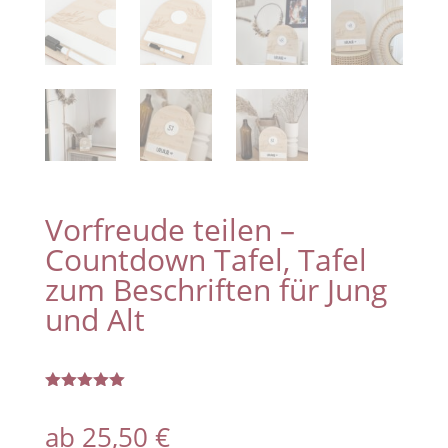
Vorfreude teilen –
Countdown Tafel, Tafel
zum Beschriften für Jung
und Alt
Bewertet
mit
5.00
ab
25,50
€
von 5,
basierend