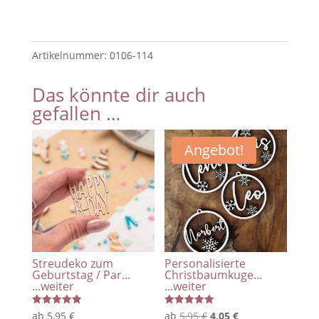
-
Countdown
Tafel,
Artikelnummer:
0106-114
Tafel
zum
Das könnte dir auch
Beschriften
gefallen …
für
Jung
und
Angebot!
Alt
Menge
Streudeko zum
Personalisierte
Geburtstag / Par...
Christbaumkuge...
...weiter
...weiter
Bewertet
Bewertet
Ursprünglicher
Aktueller
ab
5,95
€
ab
5,95
€
4,05
€