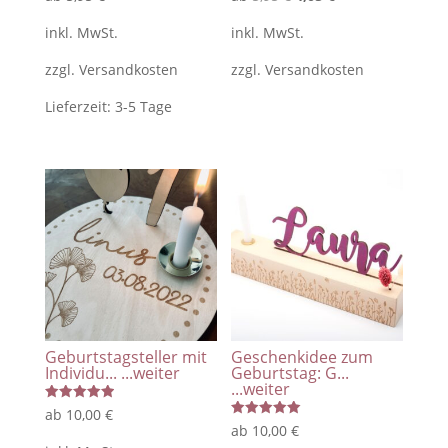
mit
mit
5.00
5.00
Preis
Preis
von 5
von 5
inkl. MwSt.
inkl. MwSt.
war:
ist:
zzgl.
Versandkosten
zzgl.
Versandkosten
5,95 €
4,05 €.
Lieferzeit:
3-5 Tage
Geburtstagsteller mit
Geschenkidee zum
Individu...
...weiter
Geburtstag: G...
...weiter
Bewertet
ab
10,00
€
mit
Bewertet
ab
10,00
€
5.00
mit
von 5