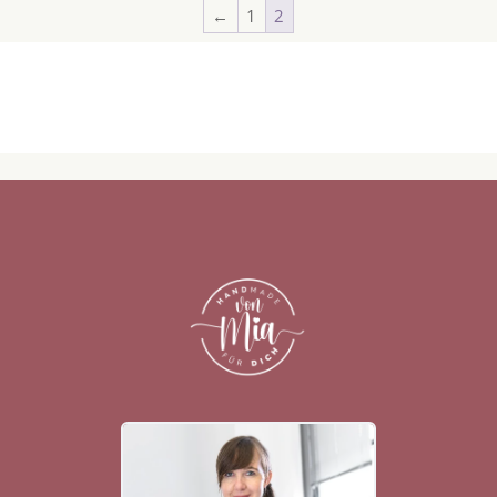
←
1
2