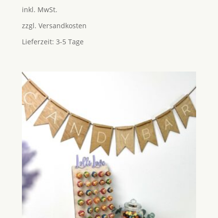
5.00
inkl. MwSt.
von 5
zzgl.
Versandkosten
Lieferzeit:
3-5 Tage