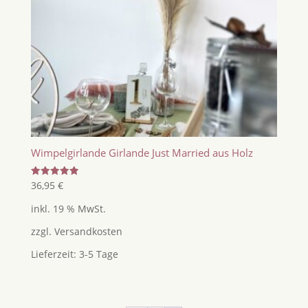
Wimpelgirlande Girlande Just Married aus Holz
Bewertet
36,95
€
mit
5.00
inkl. 19 % MwSt.
von 5
zzgl.
Versandkosten
Lieferzeit:
3-5 Tage