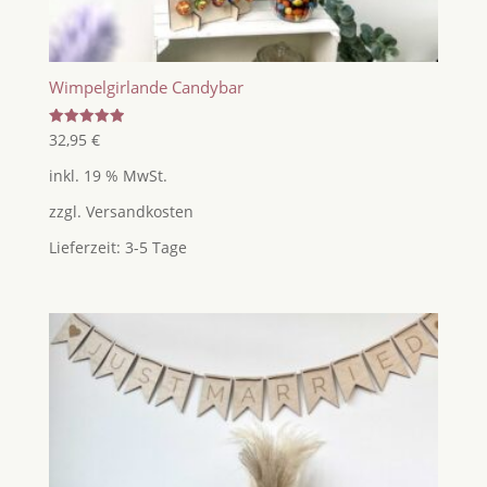
Wimpelgirlande Candybar
Bewertet
32,95
€
mit
5.00
inkl. 19 % MwSt.
von 5
zzgl.
Versandkosten
Lieferzeit:
3-5 Tage