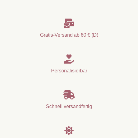
Holzpostkarte
Bücherliebhaber
/

Bookstagram
/
Gratis-Versand ab 60 € (D)
Postkarten
mit
Botschaft

Menge
Personalisierbar

Schnell versandfertig
