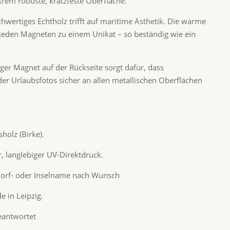
trem robuste, kratzfeste Oberfläche.
hwertiges Echtholz trifft auf maritime Ästhetik. Die warme
jeden Magneten zu einem Unikat – so beständig wie ein
tiger Magnet auf der Rückseite sorgt dafür, dass
der Urlaubsfotos sicher an allen metallischen Oberflächen
holz (Birke).
, langlebiger UV-Direktdruck.
, Dorf- oder Inselname nach Wunsch
e in Leipzig.
eantwortet