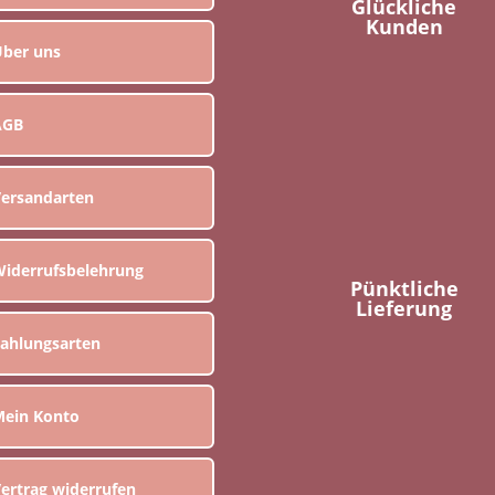
Glückliche
Kunden
ber uns
AGB
ersandarten
iderrufsbelehrung
Pünktliche
Lieferung
ahlungsarten
ein Konto
ertrag widerrufen