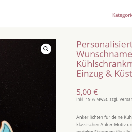
Kategori
Personalisie
Wunschname 
Kühlschrank
Einzug & Küst
5,00
€
inkl. 19 % MwSt.
zzgl.
Versa
Anker lichten für deine K
klassischen Anker-Motiv un
perfekte Statement für all