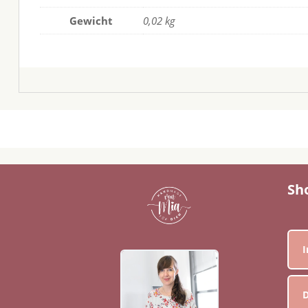
Gewicht
0,02 kg
Sh
D