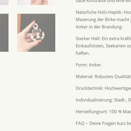
satte Kontraste und eine ex
Natürliche Holz-Haptik: Hoc
Maserung der Birke macht 
Anker in der Brandung.
Starker Halt: Ein extra kräf
Einkaufslisten, Seekarten o
haften.
Form: Anker.
Material: Robustes Qualitäts
Drucktechnik: Hochwertiger
Individualisierung: Stadt-
Herstellungsort: 100 % Mad
FAQ – Deine Fragen kurz b