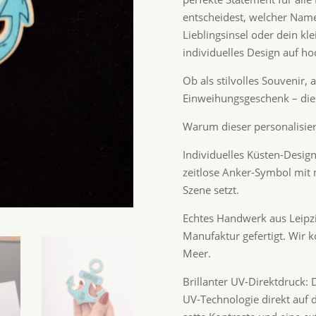
entscheidest, welcher Name
Lieblingsinsel oder dein kl
individuelles Design auf h
Ob als stilvolles Souvenir
Einweihungsgeschenk – dies
Warum dieser personalisier
Individuelles Küsten-Desig
zeitlose Anker-Symbol mit 
Szene setzt.
Echtes Handwerk aus Leipzig
Manufaktur gefertigt. Wir 
Meer.
Brillanter UV-Direktdruck
UV-Technologie direkt auf d