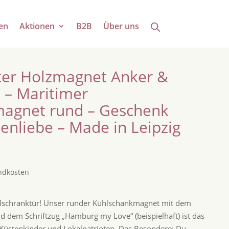
en
Aktionen
B2B
Über uns
rter Holzmagnet Anker &
– Maritimer
magnet rund – Geschenk
enliebe – Made in Leipzig
ndkosten
ühlschranktür! Unser runder Kühlschankmagnet mit dem
d dem Schriftzug „Hamburg my Love“ (beispielhaft) ist das
e Küstenkinder und Lokalpatrioten. Das Besondere: Du