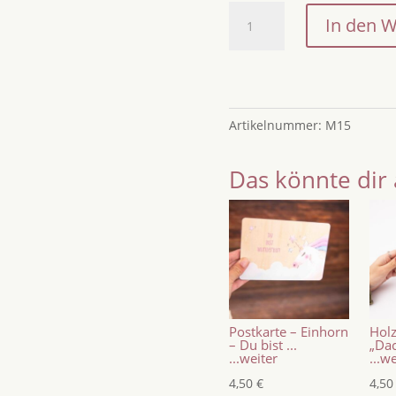
Personalisierter
In den 
Holzmagnet
Anker
&
Wunschname
–
Artikelnummer:
M15
Maritimer
Kühlschrankmagnet
Das könnte dir 
rund
–
Geschenk
Einzug
&
Küstenliebe
–
Postkarte – Einhorn
Holz
Made
– Du bist ...
„Dac
...weiter
...w
in
4,50
€
4,5
Leipzig