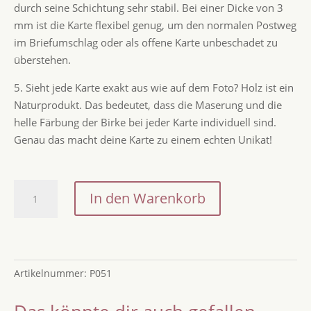
durch seine Schichtung sehr stabil. Bei einer Dicke von 3
mm ist die Karte flexibel genug, um den normalen Postweg
im Briefumschlag oder als offene Karte unbeschadet zu
überstehen.
5. Sieht jede Karte exakt aus wie auf dem Foto? Holz ist ein
Naturprodukt. Das bedeutet, dass die Maserung und die
helle Färbung der Birke bei jeder Karte individuell sind.
Genau das macht deine Karte zu einem echten Unikat!
Holzpostkarte
In den Warenkorb
"Hallo
kleines
Wunder"
–
Artikelnummer:
P051
Ein
herzlicher
Willkommensgruß