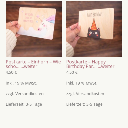
Postkarte – Einhorn – Wie
Postkarte – Happy
schö...
...weiter
Birthday Par...
...weiter
4,50
€
4,50
€
inkl. 19 % MwSt.
inkl. 19 % MwSt.
zzgl.
Versandkosten
zzgl.
Versandkosten
Lieferzeit:
3-5 Tage
Lieferzeit:
3-5 Tage