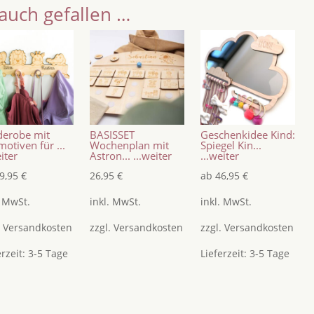
auch gefallen …
derobe mit
BASISSET
Geschenkidee Kind:
motiven für ...
Wochenplan mit
Spiegel Kin...
eiter
Astron...
...weiter
...weiter
9,95
€
26,95
€
ab
46,95
€
. MwSt.
inkl. MwSt.
inkl. MwSt.
.
Versandkosten
zzgl.
Versandkosten
zzgl.
Versandkosten
erzeit:
3-5 Tage
Lieferzeit:
3-5 Tage