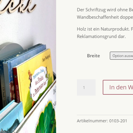
Der Schriftzug wird ohne Be
Wandbeschaffenheit doppels
Holz ist ein Naturprodukt.
Reklamationsgrund dar.
Breite
Wanddeko
In den 
aus
Holz
-
Schriftzug
Leseecke
Artikelnummer:
0103-201
/