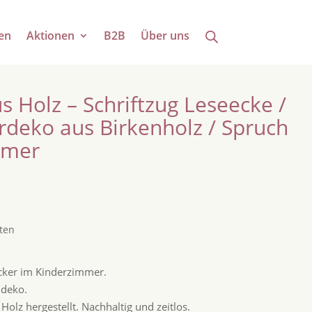
en
Aktionen
B2B
Über uns
 Holz – Schriftzug Leseecke /
deko aus Birkenholz / Spruch
mmer
ten
cker im Kinderzimmer.
ddeko.
m Holz hergestellt. Nachhaltig und zeitlos.