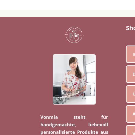
Sh
D
Ü
Vonmia steht für
handgemachte, liebevoll
personalisierte Produkte aus
V