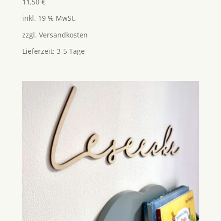
Bewertet
11,50
€
mit
5.00
inkl. 19 % MwSt.
von 5
zzgl.
Versandkosten
Lieferzeit:
3-5 Tage