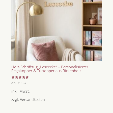
Holz-Schriftzug „Leseecke“ – Personalisierter
Regaltopper & Türtopper aus Birkenholz
Bewertet
ab
9,95
€
mit
5.00
inkl. MwSt.
von 5
zzgl.
Versandkosten