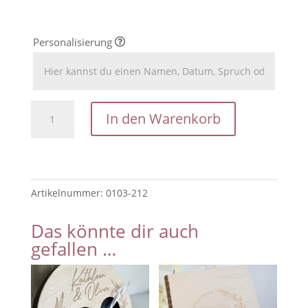
Personalisierung
Hochzeitspost
In den Warenkorb
/
Box
für
Hochzeitskarten
Artikelnummer:
0103-212
/
Geldgeschenk
Das könnte dir auch
zur
gefallen …
Hochzeit
/Briefkasten
für
Hochzeitspost