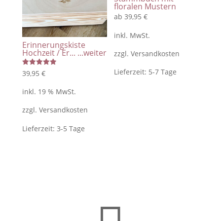
floralen Mustern
ab
39,95
€
inkl. MwSt.
Erinnerungskiste
Hochzeit / Er...
...weiter
zzgl.
Versandkosten
Lieferzeit:
5-7 Tage
Bewertet
39,95
€
mit
5.00
von 5
inkl. 19 % MwSt.
zzgl.
Versandkosten
Lieferzeit:
3-5 Tage
