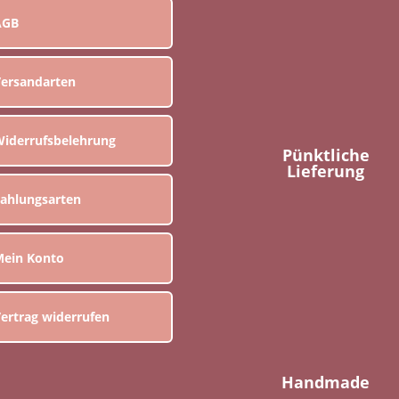
AGB
ersandarten
iderrufsbelehrung
Pünktliche
Lieferung
ahlungsarten
ein Konto
ertrag widerrufen
Handmade