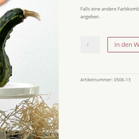
Falls eine andere Farbkombi
angeben.
Deko-
In den 
Kürbis
Happy
Halloween
Orange
mit
Artikelnummer:
0506-13
Schwarzer
Schrift
Menge