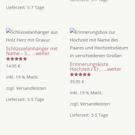
zum
Lieferzeit:
5-7 Tage
Jahrestag
Menge
Schlüsselanhänger mit
Name – S...
...weiter
Erinnerungskiste
Bewertet
14,95
€
Hochzeit / Er...
...weiter
mit
5.00
von 5
inkl. 19 % MwSt.
Bewertet
39,95
€
mit
5.00
zzgl.
Versandkosten
von 5
inkl. 19 % MwSt.
Lieferzeit:
3-5 Tage
zzgl.
Versandkosten
Lieferzeit:
3-5 Tage