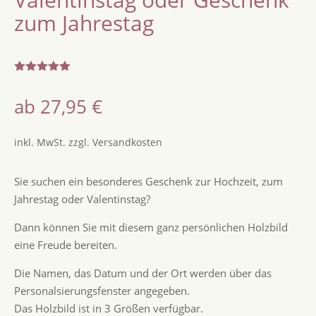
zum Jahrestag
Bewertet
mit
5.00
ab
27,95
€
von 5,
basierend
auf
Kundenbew
inkl. MwSt.
zzgl.
Versandkosten
ertung
Sie suchen ein besonderes Geschenk zur Hochzeit, zum
Jahrestag oder Valentinstag?
Dann können Sie mit diesem ganz persönlichen Holzbild
eine Freude bereiten.
Die Namen, das Datum und der Ort werden über das
Personalsierungsfenster angegeben.
Das Holzbild ist in 3 Größen verfügbar.