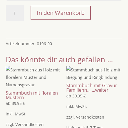
Geschenk
In den Warenkorb
zur
Hochzeit:
Holzbild
mit
Artikelnummer:
0106-90
Namen
und
Das könnte dir auch gefallen …
Datum
-
Geschenk
zur
Stammbuch mit Gravur
Hochzeit,
Familienn...
...weiter
Stammbuch mit floralen
Geschenk
ab
39,95
€
Mustern
zum
ab
39,95
€
inkl. MwSt.
Valentinstag
inkl. MwSt.
oder
zzgl.
Versandkosten
Geschenk
zzgl.
Versandkosten
Lieferzeit:
5-7 Tage