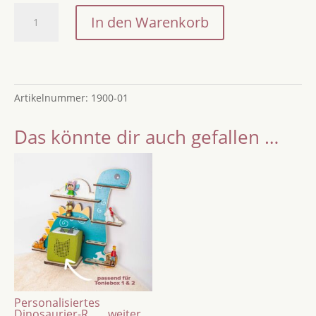
Routineplan
In den Warenkorb
selbstklebend
Morgenroutine
und
Abendroutine
Artikelnummer:
1900-01
/
Sticky
Das könnte dir auch gefallen …
Wall
Planner
für
Kinder
mit
magnetischen
Routinekarten
Menge
Personalisiertes
Dinosaurier-R...
...weiter