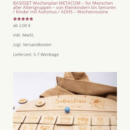
BASISSET Wochenplan METACOM – für Menschen
aller Altersgruppen – von Kleinkindern bis Senioren
/ Kinder mit Autismus / ADHS – Wochenroutine
Bewertet
ab
2,00
€
mit
5.00
inkl. MwSt.
von 5
zzgl.
Versandkosten
Lieferzeit:
5-7 Werktage