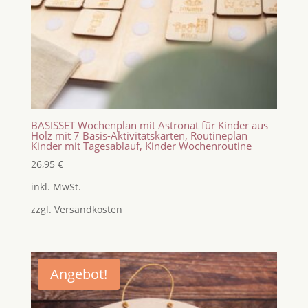
BASISSET Wochenplan mit Astronat für Kinder aus
Holz mit 7 Basis-Aktivitätskarten, Routineplan
Kinder mit Tagesablauf, Kinder Wochenroutine
26,95
€
inkl. MwSt.
zzgl.
Versandkosten
Angebot!