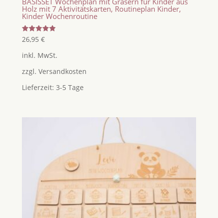
BASISSET Wochenplan mit Gräsern für Kinder aus
Holz mit 7 Aktivitätskarten, Routineplan Kinder,
Kinder Wochenroutine
Bewertet
26,95
€
mit
5.00
inkl. MwSt.
von 5
zzgl.
Versandkosten
Lieferzeit:
3-5 Tage