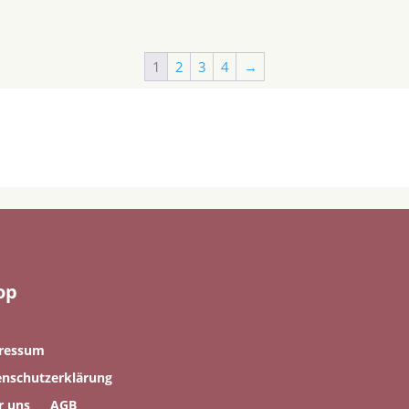
1
2
3
4
→
op
ressum
enschutzerklärung
r uns
AGB