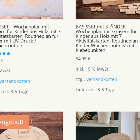
SSET – Wochenplan mit
BASISSET mit STÄNDER –
rn für Kinder aus Holz mit 7
Wochenplan mit Gräsern für
itätskarten, Routineplan für
Kinder aus Holz mit 7
er mit UV-Druck /
Aktivitätskarten, Routineplan
enroutine
Kinder Wochenroutine/ mit
Klebepunkten
34,95
€
tet
5
€
inkl. 19 % MwSt.
 MwSt.
zzgl.
Versandkosten
Versandkosten
Lieferzeit:
3-5 Tage
rzeit:
3-5 Tage
Angebot!