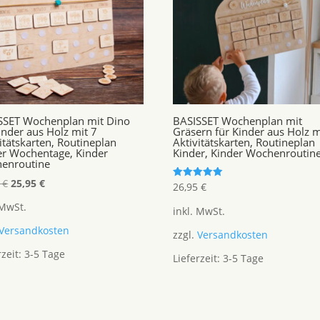
SSET Wochenplan mit Dino
BASISSET Wochenplan mit
inder aus Holz mit 7
Gräsern für Kinder aus Holz m
itätskarten, Routineplan
Aktivitätskarten, Routineplan
er Wochentage, Kinder
Kinder, Kinder Wochenroutin
enroutine
Ursprünglicher
Aktueller
5
€
25,95
€
Bewertet
26,95
€
mit
Preis
Preis
5.00
 MwSt.
inkl. MwSt.
von 5
war:
ist:
Versandkosten
26,95 €
25,95 €.
zzgl.
Versandkosten
rzeit:
3-5 Tage
Lieferzeit:
3-5 Tage