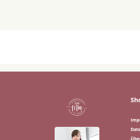
Sh
Imp
Dat
Übe