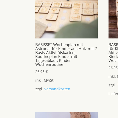
BASISSET Wochenplan mit
BASI
Astronat für Kinder aus Holz mit 7
für K
Basis-Aktivitätskarten,
Aktiv
Routineplan Kinder mit
Kind
Tagesablauf, Kinder
Woch
Wochenroutine
26,9
26,95
€
inkl.
inkl. MwSt.
zzgl.
zzgl.
Versandkosten
Liefe