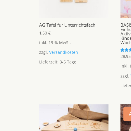
AG Tafel für Unterrichtsfach
BASI
Einho
1,50
€
Aktiv
Kind
Woch
inkl. 19 % MwSt.
zzgl.
Versandkosten
Bewer
28,9
mit
Lieferzeit:
3-5 Tage
5.00
inkl.
von 5
zzgl.
Liefe