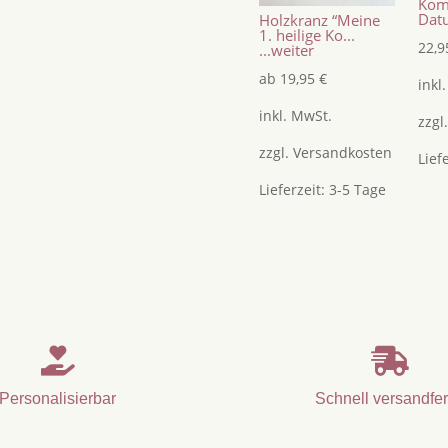
Kom
Jugendweihe
Datu
Holzkranz “Meine
Menge
1. heilige Ko...
22,
...weiter
ab
19,95
€
inkl
inkl. MwSt.
zzgl
zzgl.
Versandkosten
Lief
Lieferzeit:
3-5 Tage


Personalisierbar
Schnell versandfer