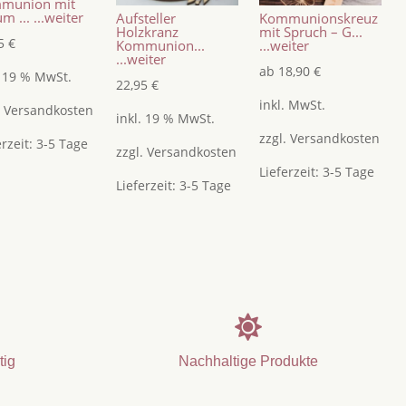
munion mit
m ...
...weiter
Aufsteller
Kommunionskreuz
Holzkranz
mit Spruch – G...
95
€
Kommunion...
...weiter
...weiter
ab
18,90
€
. 19 % MwSt.
22,95
€
inkl. MwSt.
.
Versandkosten
inkl. 19 % MwSt.
zzgl.
Versandkosten
erzeit:
3-5 Tage
zzgl.
Versandkosten
Lieferzeit:
3-5 Tage
Lieferzeit:
3-5 Tage

tig
Nachhaltige Produkte