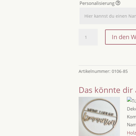
Personalisierung
Geschenkidee:
In den 
Geldgeschenk
"JUGENDWEIHE"
/
Geldgeschenk
zur
Artikelnummer:
0106-85
Jugendweihe
/
Das könnte dir 
Geldgeschenk
schön
verpacken
/
Geld
verschenken
Hol