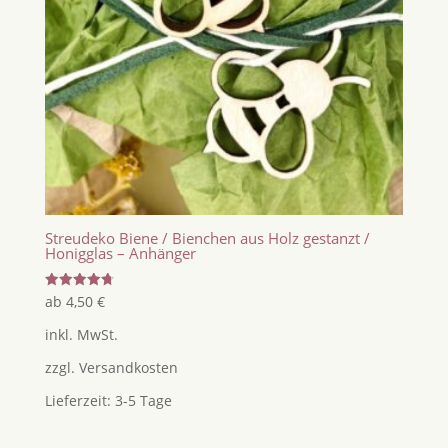
Streudeko Biene / Bienchen aus Holz gestanzt /
Honigglas – Anhänger
Bewertet
ab
4,50
€
mit
4.75
inkl. MwSt.
von 5
zzgl.
Versandkosten
Lieferzeit:
3-5 Tage