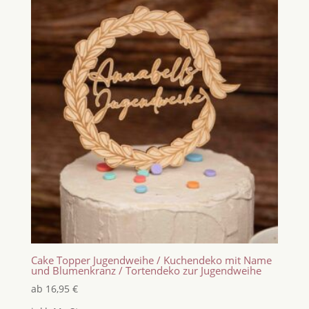
Cake Topper Jugendweihe / Kuchendeko mit Name
und Blumenkranz / Tortendeko zur Jugendweihe
ab
16,95
€