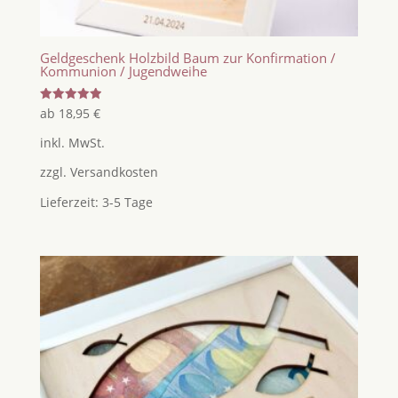
Geldgeschenk Holzbild Baum zur Konfirmation /
Kommunion / Jugendweihe
Bewertet
ab
18,95
€
mit
5.00
inkl. MwSt.
von 5
zzgl.
Versandkosten
Lieferzeit:
3-5 Tage