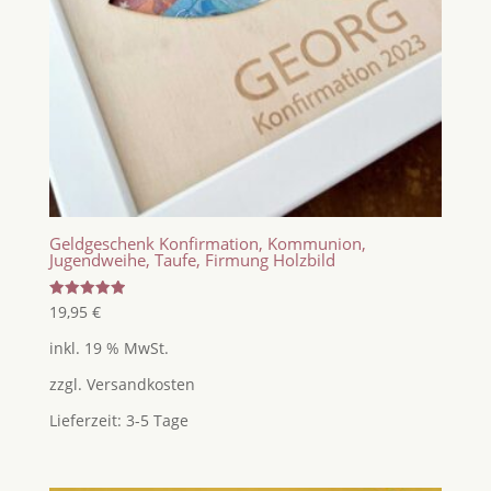
Geldgeschenk Konfirmation, Kommunion,
Jugendweihe, Taufe, Firmung Holzbild
Bewertet
19,95
€
mit
5.00
inkl. 19 % MwSt.
von 5
zzgl.
Versandkosten
Lieferzeit:
3-5 Tage