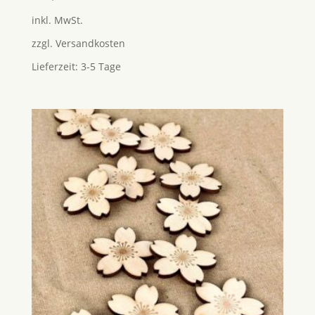
mit
5.00
inkl. MwSt.
von 5
zzgl.
Versandkosten
Lieferzeit:
3-5 Tage