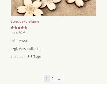
Streudeko Blume
Bewertet
ab
4,50
€
mit
4.75
inkl. MwSt.
von 5
zzgl.
Versandkosten
Lieferzeit:
3-5 Tage
1
2
→