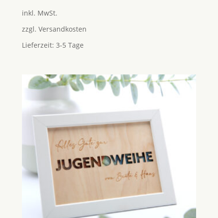
mit
5.00
inkl. MwSt.
von 5
zzgl.
Versandkosten
Lieferzeit:
3-5 Tage