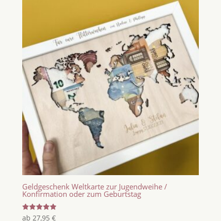
Geldgeschenk Weltkarte zur Jugendweihe /
Konfirmation oder zum Geburtstag
Bewertet
ab
27,95
€