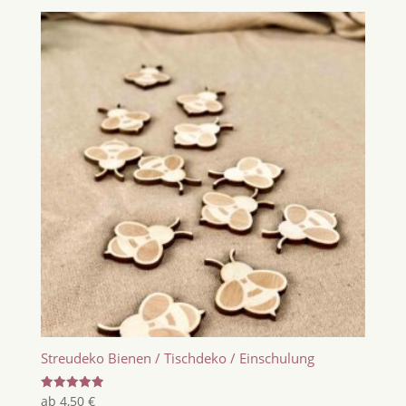
Streudeko Bienen / Tischdeko / Einschulung
Bewertet
ab
4,50
€