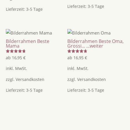
Lieferzeit:
3-5 Tage
Lieferzeit:
3-5 Tage
Bilderrahmen Beste
Bilderrahmen Beste Oma,
Mama
Grossi...
...weiter
Bewertet
Bewertet
ab
16,95
€
ab
16,95
€
mit
mit
4.75
4.75
von 5
von 5
inkl. MwSt.
inkl. MwSt.
zzgl.
Versandkosten
zzgl.
Versandkosten
Lieferzeit:
3-5 Tage
Lieferzeit:
3-5 Tage