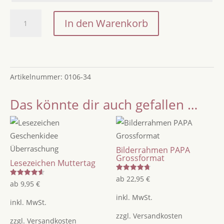
Bilderrahmen
In den Warenkorb
Bester
Uropa
Menge
Artikelnummer:
0106-34
Das könnte dir auch gefallen …
Bilderrahmen PAPA
Grossformat
Lesezeichen Muttertag
Bewertet
ab
22,95
€
Bewertet
ab
9,95
€
mit
mit
4.75
4.60
von 5
inkl. MwSt.
von 5
inkl. MwSt.
zzgl.
Versandkosten
zzgl.
Versandkosten