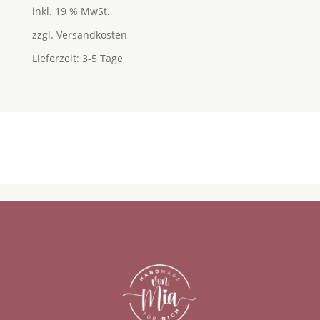
5.00
inkl. 19 % MwSt.
von 5
zzgl.
Versandkosten
Lieferzeit:
3-5 Tage