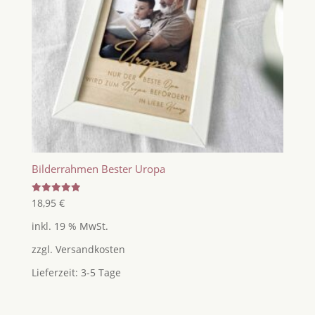
Bilderrahmen Bester Uropa
Bewertet
18,95
€
mit
5.00
inkl. 19 % MwSt.
von 5
zzgl.
Versandkosten
Lieferzeit:
3-5 Tage