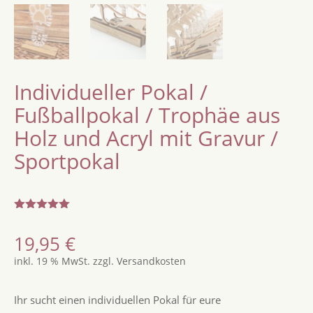
Individueller Pokal /
Fußballpokal / Trophäe aus
Holz und Acryl mit Gravur /
Sportpokal
Bewertet
mit
5.00
19,95
€
von 5,
basierend
inkl. 19 % MwSt.
zzgl.
Versandkosten
auf
Kundenbew
ertung
Ihr sucht einen individuellen Pokal für eure