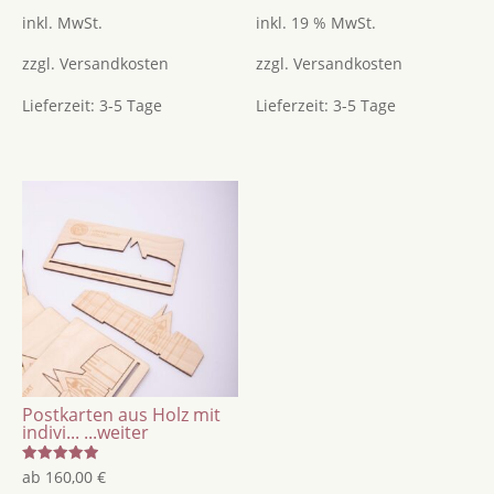
4.50
5.00
von 5
von 5
inkl. MwSt.
inkl. 19 % MwSt.
zzgl.
Versandkosten
zzgl.
Versandkosten
Lieferzeit:
3-5 Tage
Lieferzeit:
3-5 Tage
Postkarten aus Holz mit
indivi...
...weiter
Bewertet
ab
160,00
€
mit