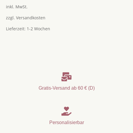
5.00
von 5
inkl. MwSt.
zzgl.
Versandkosten
Lieferzeit:
1-2 Wochen

Gratis-Versand ab 60 € (D)

Personalisierbar