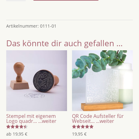
/
Fußballpokal
/
Artikelnummer:
0111-01
Trophäe
aus
Das könnte dir auch gefallen …
Holz
und
Acryl
mit
Gravur
/
Sportpokal
Menge
Stempel mit eigenem
QR Code Aufsteller für
Logo quadr...
...weiter
Webseit...
...weiter
Bewertet
Bewertet
ab
19,95
€
19,95
€
mit
mit