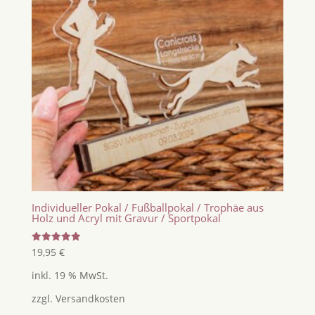
Individueller Pokal / Fußballpokal / Trophäe aus
Holz und Acryl mit Gravur / Sportpokal
Bewertet
19,95
€
mit
5.00
inkl. 19 % MwSt.
von 5
zzgl.
Versandkosten